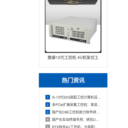
酷睿12代工控机 4U机架式工
业控制器 DT-610L-IZ
热门资讯
i5-13代32G高配工控计算机设备，智能制造工位整机显示成
1
多PCIe扩展采集工控机：单显卡+多路采集卡高性价比方案
2
国产化C86工控机助力软件研发：从需求分析到落地部署
3
国产化车站终端专用：统信UOS兆芯八核嵌入式轨交工控机落地方
4
RTX独显4U工控机，分高配/低配适配无人机作业全场景
5