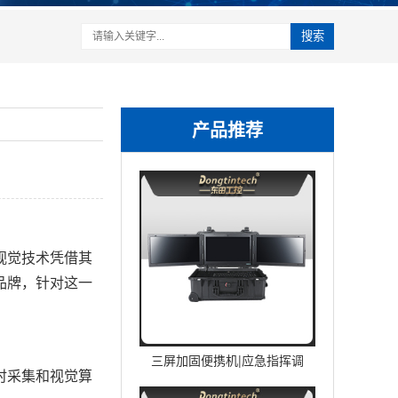
搜索
产品推荐
视觉技术凭借其
品牌，针对这一
三屏加固便携机|应急指挥调
时采集和视觉算
度台移动终端|DTG-U1713-