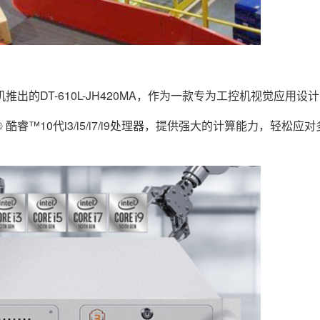
DT-610L-JH420MA，作为一款专为工控机视觉应用设
尔® 酷睿™10代i3/i5/i7/i9处理器，提供强大的计算能力，轻松