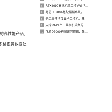
RTX4090高配机架工控+Win7加固笔记本，航空测控硬件
6
兆芯U6780A搭配麒麟系统，国产化工控机赋能航站楼航显调度
7
无风扇便携加显卡工控机，解决户外高波特率串口采集难题
8
支撑23-24台工业相机采集的高配置工控机解决方案推荐
9
飞腾D3000搭配银河麒麟，政务办公国产飞腾工控机落地方案
10
计的高性能产品。
应对多路视觉数据处